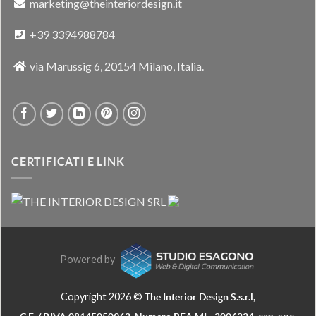
marketing@theinteriordesign.it
+39 3394988784
via Marussig 6, 20154 Milano, Italia.
CERTIFICATI E LINK
Powered by
Copyright 2026 ©
The Interior Design S.s.r.l,