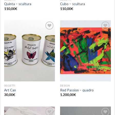
Quinta – scultura
Cubo – scultura
110,00
€
110,00
€
Aggiungi
Aggiungi
alla lista
alla lista
dei
dei
desideri
desideri
OGGETTI
DESIGN
Art Can
Red Passion – quadro
30,00
€
1.200,00
€