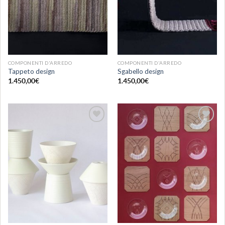
COMPONENTI D'ARREDO
COMPONENTI D'ARREDO
Tappeto design
Sgabello design
1.450,00
€
1.450,00
€
Aggiungi
Aggiungi
alla lista
alla lista
dei
dei
desideri
desideri