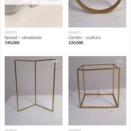
OGGETTI
OGGETTI
Spread – salvadanaio
Cerchio – scultura
190,00
€
120,00
€
Aggiungi
Aggiungi
alla lista
alla lista
dei
dei
desideri
desideri
OGGETTI
OGGETTI