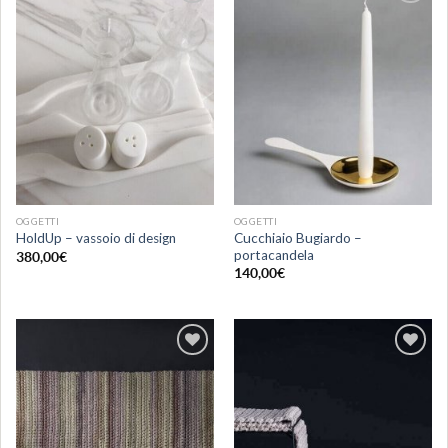
Aggiungi
Aggiungi
alla lista
alla lista
dei
dei
desideri
desideri
OGGETTI
OGGETTI
Cucchiaio Bugiardo –
HoldUp – vassoio di design
portacandela
380,00
€
140,00
€
Aggiungi
Aggiungi
alla lista
alla lista
dei
dei
desideri
desideri