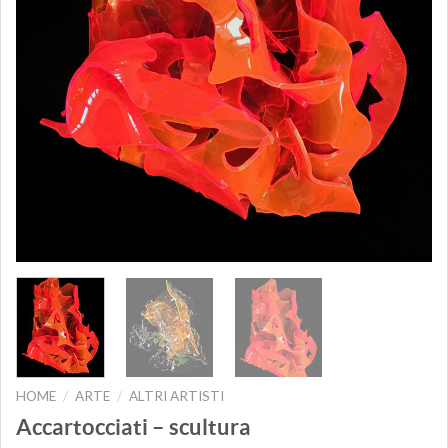
HOME
ARTE
ALTRI ARTISTI
/
/
Accartocciati – scultura