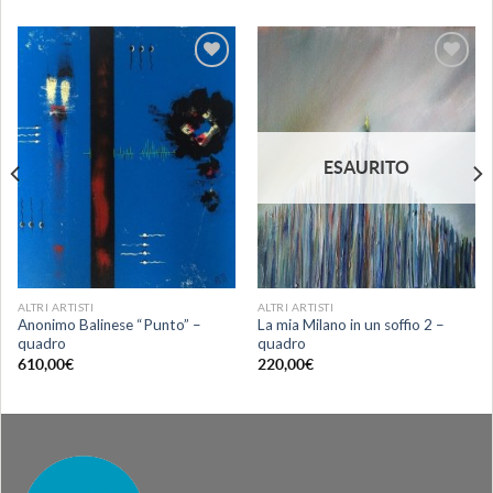
Aggiungi
Aggiungi
alla lista
alla lista
dei
dei
desideri
desideri
ESAURITO
ALTRI ARTISTI
ALTRI ARTISTI
Anonimo Balinese “Punto” –
La mia Milano in un soffio 2 –
quadro
quadro
610,00
€
220,00
€