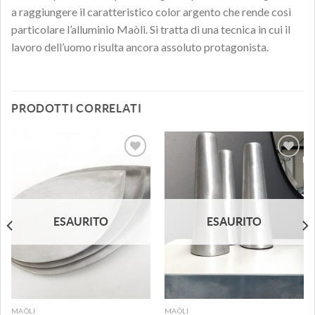
a raggiungere il caratteristico color argento che rende così
particolare l’alluminio Maòli. Si tratta di una tecnica in cui il
lavoro dell’uomo risulta ancora assoluto protagonista.
PRODOTTI CORRELATI
Aggiungi
Aggiungi
alla lista
alla lista
dei
dei
desideri
desideri
ESAURITO
ESAURITO
MAÒLI
MAÒLI