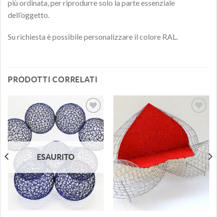
più ordinata, per riprodurre solo la parte essenziale
dell’oggetto.
Su richiesta è possibile personalizzare il colore RAL.
PRODOTTI CORRELATI
Aggiungi
Aggiungi
alla lista
alla lista
dei
dei
desideri
desideri
ESAURITO