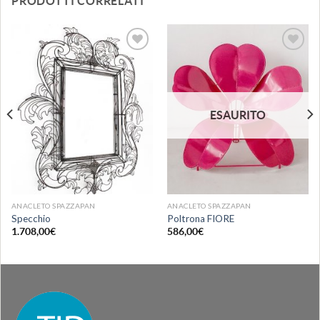
PRODOTTI CORRELATI
Aggiungi
Aggiungi
alla lista
alla lista
dei
dei
desideri
desideri
ESAURITO
ANACLETO SPAZZAPAN
ANACLETO SPAZZAPAN
Specchio
Poltrona FIORE
1.708,00
€
586,00
€