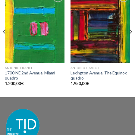
Aggiungi
Aggiungi
alla lista
alla lista
dei
dei
desideri
desideri
ANTONIO FRANCHI
ANTONIO FRANCHI
1700 NE 2nd Avenue, Miami –
Lexington Avenue, The Equinox –
quadro
quadro
1.200,00
€
1.950,00
€