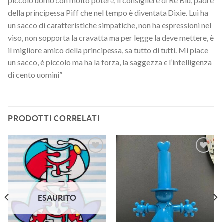
piccolo uomo con molto potere, il consigliere di Re Blu, padre
della principessa Piff che nel tempo è diventata Dixie. Lui ha
un sacco di caratteristiche simpatiche, non ha espressioni nel
viso, non sopporta la cravatta ma per legge la deve mettere, è
il migliore amico della principessa, sa tutto di tutti. Mi piace
un sacco, è piccolo ma ha la forza, la saggezza e l’intelligenza
di cento uomini”
PRODOTTI CORRELATI
Aggiungi
Aggiungi
alla lista
alla lista
dei
dei
desideri
desideri
ESAURITO