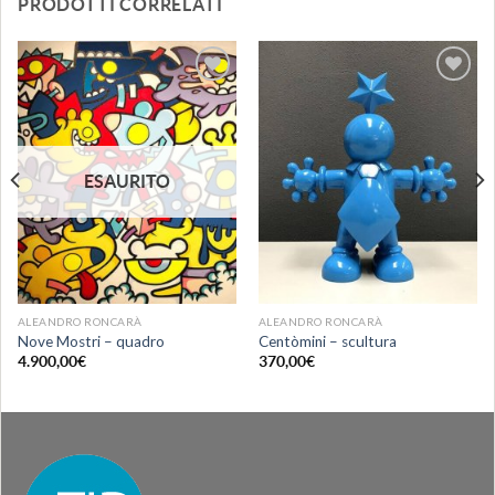
PRODOTTI CORRELATI
Aggiungi
Aggiungi
alla lista
alla lista
dei
dei
desideri
desideri
ESAURITO
ALEANDRO RONCARÀ
ALEANDRO RONCARÀ
Nove Mostri – quadro
Centòmini – scultura
4.900,00
€
370,00
€