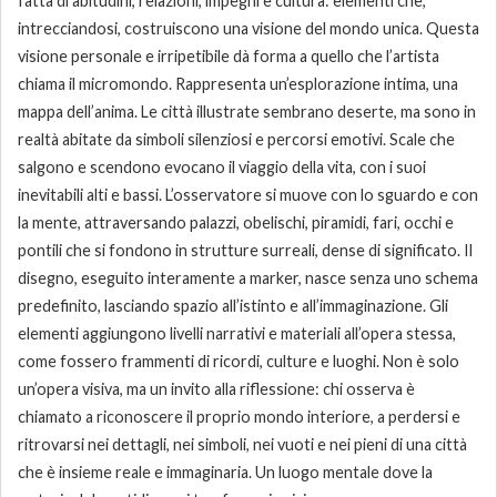
fatta di abitudini, relazioni, impegni e cultura: elementi che,
intrecciandosi, costruiscono una visione del mondo unica. Questa
visione personale e irripetibile dà forma a quello che l’artista
chiama il micromondo. Rappresenta un’esplorazione intima, una
mappa dell’anima. Le città illustrate sembrano deserte, ma sono in
realtà abitate da simboli silenziosi e percorsi emotivi. Scale che
salgono e scendono evocano il viaggio della vita, con i suoi
inevitabili alti e bassi. L’osservatore si muove con lo sguardo e con
la mente, attraversando palazzi, obelischi, piramidi, fari, occhi e
pontili che si fondono in strutture surreali, dense di significato. Il
disegno, eseguito interamente a marker, nasce senza uno schema
predefinito, lasciando spazio all’istinto e all’immaginazione. Gli
elementi aggiungono livelli narrativi e materiali all’opera stessa,
come fossero frammenti di ricordi, culture e luoghi. Non è solo
un’opera visiva, ma un invito alla riflessione: chi osserva è
chiamato a riconoscere il proprio mondo interiore, a perdersi e
ritrovarsi nei dettagli, nei simboli, nei vuoti e nei pieni di una città
che è insieme reale e immaginaria. Un luogo mentale dove la