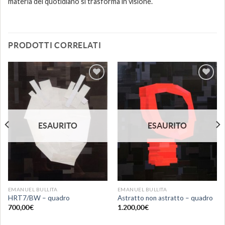
materia del quotidiano si trasforma in visione.
PRODOTTI CORRELATI
Aggiungi
Aggiungi
alla lista
alla lista
dei
dei
desideri
desideri
ESAURITO
ESAURITO
EMANUEL BULLITA
EMANUEL BULLITA
HRT7/BW – quadro
Astratto non astratto – quadro
700,00
€
1.200,00
€