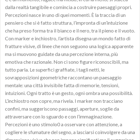
dalla realtà tangibile e comincia a costruire paesaggi propri.
Percezioni nasce in uno di quei momenti. È la traccia di un
pensiero che si è fatto struttura, l’impronta di un’intuizione
che ha preso forma tra il bianco e il nero, tra il pieno e il vuoto.
Con marker e inchiostro, l’artista disegna un mondo fatto di
fratture visive, di linee che non seguono una logica apparente
ma si muovono guidate da una percezione interna, più
emotiva che razionale. Non ci sono figure riconoscibili, ma
tutto parla. Le superfici graffiate, i tagli netti, le
sovrapposizioni geometriche raccontano un paesaggio
mentale: una città invisibile fatta di memorie, tensioni,
intuizioni. Ogni tratto è un gesto, ogni ombra una possibilità.
L’inchiostro non copre, ma rivela. I marker non tracciano
confini, ma suggeriscono passaggi, aperture, soglie da
attraversare con lo sguardo e con l’immaginazione.
Percezioni è uno stimolo0 a osservare con attenzione, a
cogliere le sfumature del segno, a lasciarsi coinvolgere da una
dimensione visiva che non impone significati ma li suggerisce,