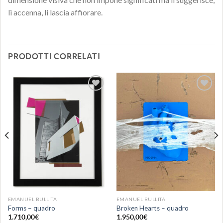
li accenna, li lascia affiorare.
PRODOTTI CORRELATI
Aggiungi
Aggiungi
alla lista
alla lista
dei
dei
desideri
desideri
EMANUEL BULLITA
EMANUEL BULLITA
Forms – quadro
Broken Hearts – quadro
1.710,00
€
1.950,00
€