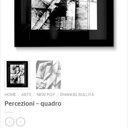
HOME
ARTE
NEW POP
EMANUEL BULLITA
/
/
/
Percezioni – quadro