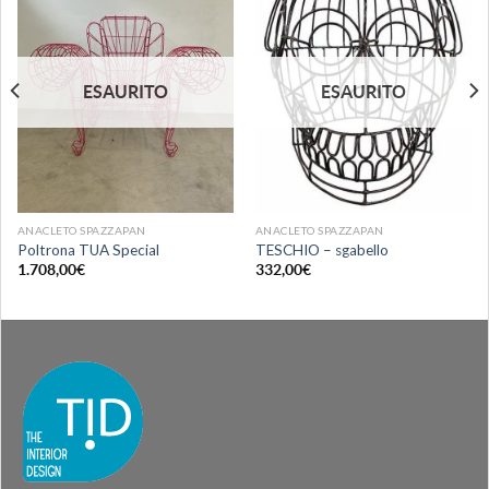
Aggiungi
Aggiungi
alla lista
alla lista
dei
dei
desideri
desideri
ESAURITO
ESAURITO
ANACLETO SPAZZAPAN
ANACLETO SPAZZAPAN
Poltrona TUA Special
TESCHIO – sgabello
1.708,00
€
332,00
€