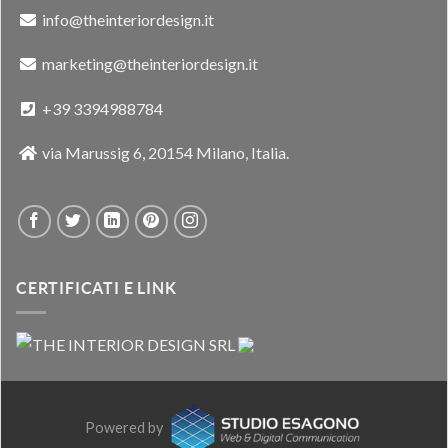
info@theinteriordesign.it
marketing@theinteriordesign.it
+39 3394988784
via Marussig 6, 20154 Milano, Italia.
CERTIFICATI E LINK
Powered by