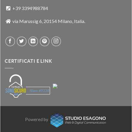
+39 3394988784
via Marussig 6, 20154 Milano, Italia.
CERTIFICATI E LINK
Powered by