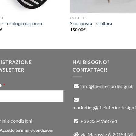
TTI
OGGETTI
e – orologio da parete
Scomposta – scultura
0
€
150,00
€
GISTRAZIONE
HAI BISOGNO?
WSLETTER
CONTATTACI!
l:
*
info@theinteriordesign.it
marketing@theinteriordesign.i
ini e condizioni
+39 3394988784
Accetto termini e condizioni
via Marussig 6, 20154 Mil