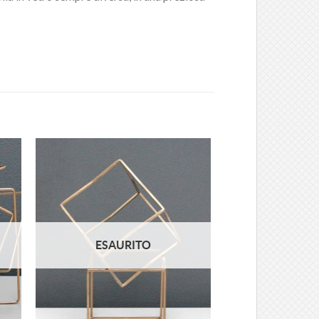
ngi
Aggiungi
ista
alla lista
i
dei
eri
desideri
ESAURITO