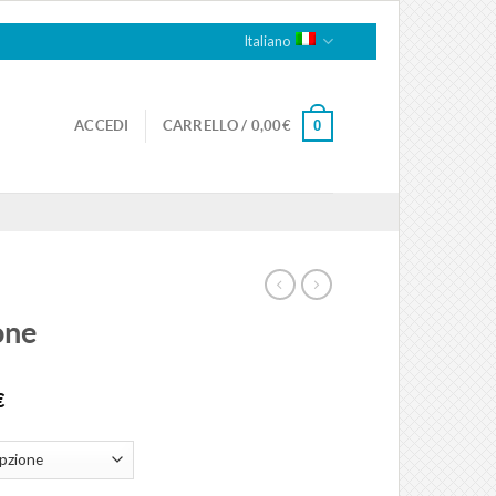
Italiano
0
ACCEDI
CARRELLO /
0,00
€
one
€