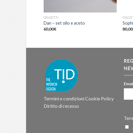
OGGETTI
OGGE
tura
Dan – set olio e aceto
Sophi
60,00
€
80,0
RE
NE
Emai
Termini e condizioni
Cookie Policy
Diritto di recesso
Term