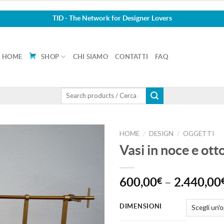
TID - The Network for Designer Lovers
HOME
SHOP
CHI SIAMO
CONTATTI
FAQ
Cerca:
HOME
DESIGN
OGGETTI
/
/
Vasi in noce e ott
Aggiungi
alla lista
dei
600,00
€
–
2.440,00
desideri
DIMENSIONI