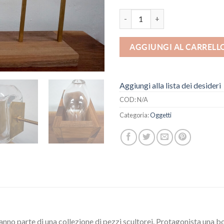
Vasi in noce e ottone quantità
AGGIUNGI AL CARRELL
Aggiungi alla lista dei desideri
COD:
N/A
Categoria:
Oggetti
fanno parte di una collezione di pezzi scultorei. Protagonista una bo