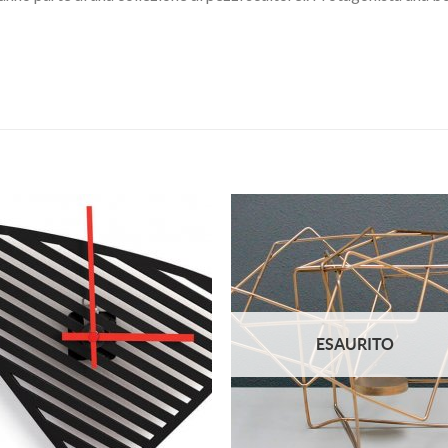
Aggiungi
Aggiu
alla lista
alla l
dei
de
desideri
desid
ESAURITO