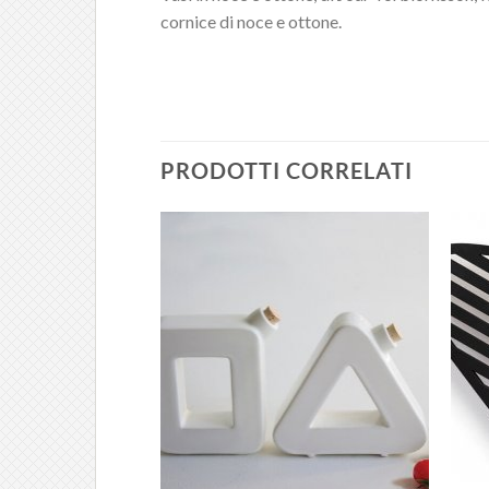
cornice di noce e ottone.
PRODOTTI CORRELATI
Aggiungi
Aggiungi
alla lista
alla lista
dei
dei
desideri
desideri
URITO