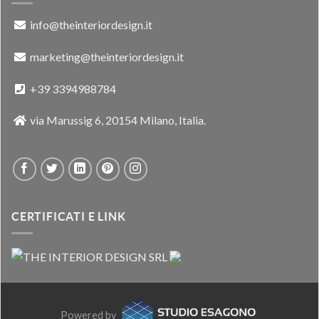
info@theinteriordesign.it
marketing@theinteriordesign.it
+39 3394988784
via Marussig 6, 20154 Milano, Italia.
CERTIFICATI E LINK
Powered by