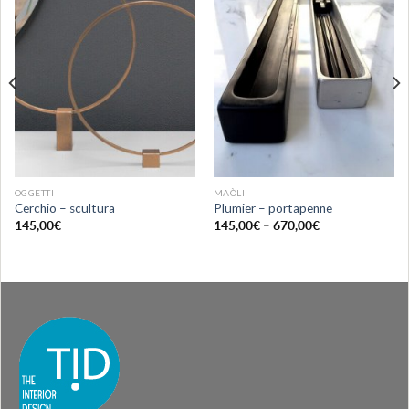
Aggiungi
Aggiungi
alla lista
alla lista
dei
dei
desideri
desideri
OGGETTI
MAÒLI
Cerchio – scultura
Plumier – portapenne
145,00
€
145,00
€
–
670,00
€